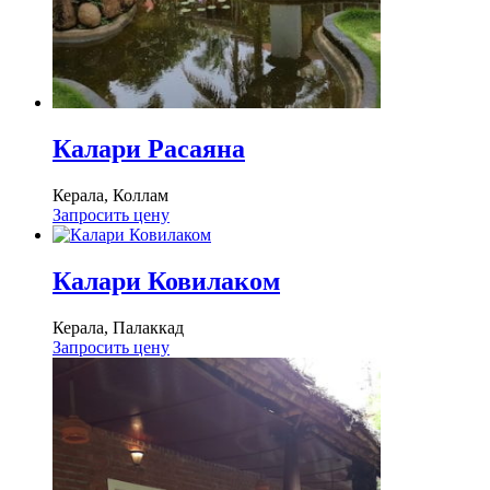
Калари Расаяна
Керала, Коллам
Запросить цену
Калари Ковилаком
Керала, Палаккад
Запросить цену