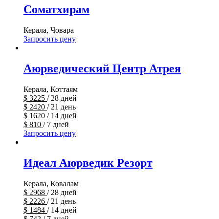
Соматхирам
Керала, Човара
Запросить цену
Аюрведический Центр Атрея
Керала, Коттаям
$
3225
/ 28 дней
$
2420
/ 21 день
$
1620
/ 14 дней
$
810
/ 7 дней
Запросить цену
Идеал Аюрведик Резорт
Керала, Ковалам
$
2968
/ 28 дней
$
2226
/ 21 день
$
1484
/ 14 дней
$
742
/ 7 дней