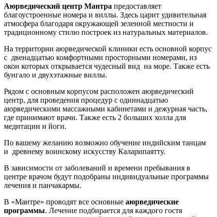
Аюрведический центр Мантра
предоставляет
благоустроенные номера и виллы. Здесь царит удивительная
атмосфера благодаря окружающей зеленной местности и
традиционному стилю построек из натуральных материалов.
На территории аюрведической клиники есть основной корпус
с двенадцатью комфортными просторными номерами, из
окон которых открывается чудесный вид на море. Также есть
бунгало и двухэтажные виллы.
Рядом с основным корпусом расположен аюрведический
центр, для проведения процедур с одиннадцатью
аюрведическими массажными кабинетами и дежурная часть,
где принимают врачи. Также есть 2 больших холла для
медитации и йоги.
По вашему желанию возможно обучение индийским танцам
и древнему воинскому искусству Каларипаятту.
В зависимости от заболеваний и времени пребывания в
центре врачом будут подобраны индивидуальные программы
лечения и панчакармы.
В «Мантре» проводят все основные
аюрведические
программы
. Лечение подбирается для каждого гостя