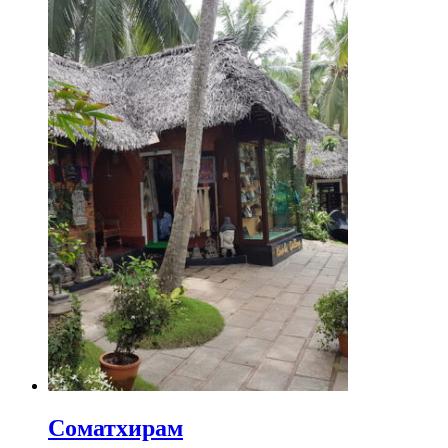
Соматхирам