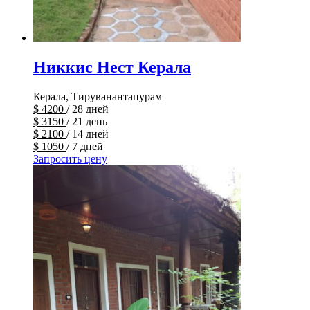
Никкис Нест Керала
Керала, Тируванантапурам
$
4200
/ 28 дней
$
3150
/ 21 день
$
2100
/ 14 дней
$
1050
/ 7 дней
Запросить цену