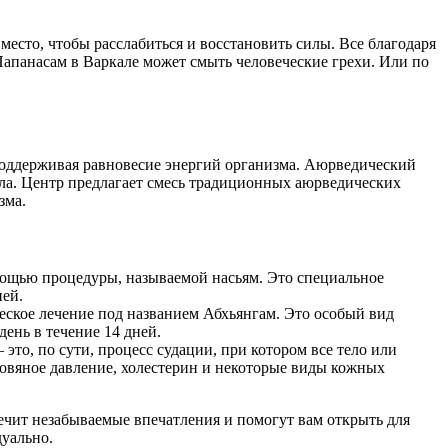
есто, чтобы расслабиться и восстановить силы. Все благодаря
панасам в Варкале может смыть человеческие грехи. Или по
 поддерживая равновесие энергий организма. Аюрведический
ла. Центр предлагает смесь традиционных аюрведических
зма.
мощью процедуры, называемой насьям. Это специальное
ей.
еское лечение под названием Абхьянгам. Это особый вид
ень в течение 14 дней.
то, по сути, процесс судации, при котором все тело или
кровяное давление, холестерин и некоторые виды кожных
ечит незабываемые впечатления и помогут вам открыть для
дуально.