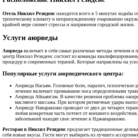
Отель Никхил Резиденс
находится всего в 5 минутах ходьбы о
тропическому климату и непринужденному очарованию окружаю
крайней мере снимет стрессы и напряжения городской жизни.
Услуги аюрведы
Аюрведа
включает в себя самые различные методы лечения и 
центр Никхил Резиденс состоит из команды квалифицированны
процедур и современных терапий. Которые направлены на уси
Популярные услуги аюрведического центра:
Аюрведа Насьям. Головные боли, паралич, психические 
лечение включает промывание носа определенными трав
Аюрведа Абхьянгам. В качестве решения проблемы ожире
масляного массажа. При котором ритмичные удары выполн
Аюрведу Наваракижи проводит от двух до четырех терапев
любая конкретная часть потеют от внешнего воздействия.
заболеваний находят свое лечение в Нджаваракижи.
Ресторан в Никхил Резиденс
предлагает традиционные делика
себя новые вкусы. Гости могут выбирать из лучшего ассортим