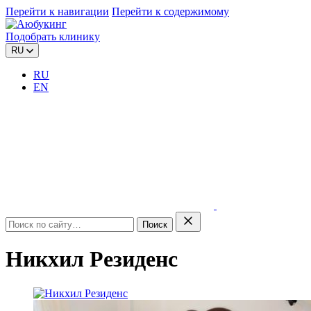
Перейти к навигации
Перейти к содержимому
Подобрать клинику
RU
RU
EN
Поиск
Никхил Резиденс