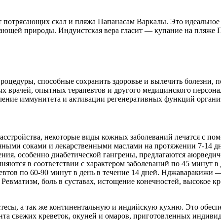
т потрясающих скал и пляжа Папанасам Варкалы. Это идеальное м
щей природы. Индуистская вера гласит — купание на пляже Па
процедуры, способные сохранить здоровье и вылечить болезни,
х врачей, опытных терапевтов и другого медицинского персона
ление иммунитета и активации регенеративных функций органи
расстройства, некоторые виды кожных заболеваний лечатся с по
яными соками и лекарственными маслами на протяжении 7-14 дн
ния, особенно диабетической гангрены, предлагаются аюрведич
яются в соответствии с характером заболеваний по 45 минут в д
тов по 60-90 минут в день в течение 14 дней. Нджаваракижи — э
 Ревматизм, боль в суставах, истощение конечностей, высокое 
тесы, а так же континентальную и индийскую кухню. Это обесп
ента свежих креветок, окуней и омаров, приготовленных индиви