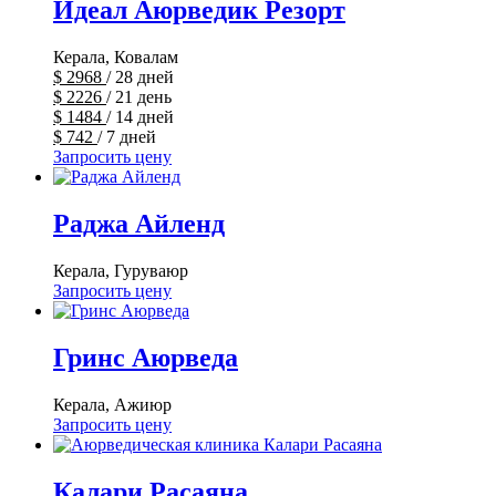
Идеал Аюрведик Резорт
Керала, Ковалам
$
2968
/ 28 дней
$
2226
/ 21 день
$
1484
/ 14 дней
$
742
/ 7 дней
Запросить цену
Раджа Айленд
Керала, Гуруваюр
Запросить цену
Гринс Аюрведа
Керала, Ажиюр
Запросить цену
Калари Расаяна