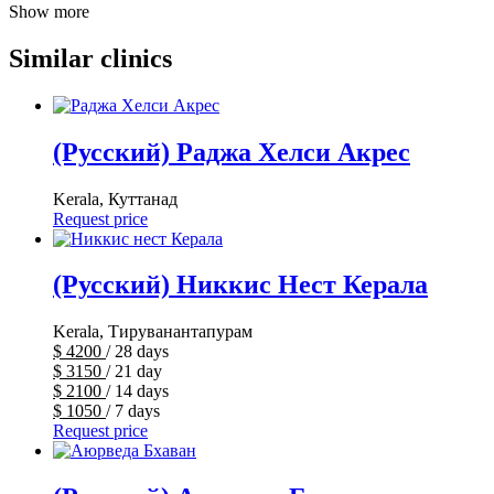
Show more
Similar clinics
(Русский) Раджа Хелси Акрес
Kerala, Куттанад
Request price
(Русский) Никкис Нест Керала
Kerala, Тируванантапурам
$
4200
/ 28 days
$
3150
/ 21 day
$
2100
/ 14 days
$
1050
/ 7 days
Request price