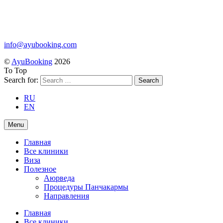
info@ayubooking.com
©
AyuBooking
2026
To Top
Search for:
RU
EN
Menu
Главная
Все клиники
Виза
Полезное
Аюрведа
Процедуры Панчакармы
Направления
Главная
Все клиники