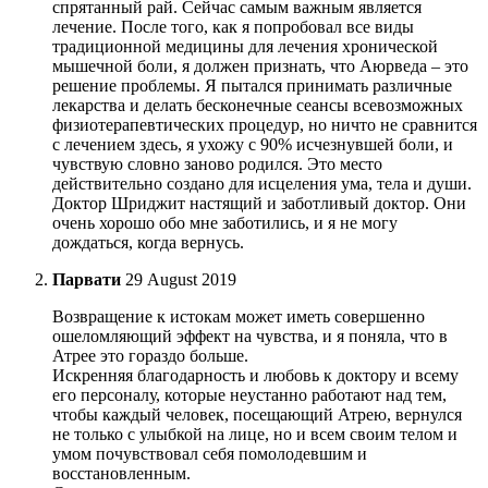
спрятанный рай. Сейчас самым важным является
лечение. После того, как я попробовал все виды
традиционной медицины для лечения хронической
мышечной боли, я должен признать, что Аюрведа – это
решение проблемы. Я пытался принимать различные
лекарства и делать бесконечные сеансы всевозможных
физиотерапевтических процедур, но ничто не сравнится
с лечением здесь, я ухожу с 90% исчезнувшей боли, и
чувствую словно заново родился. Это место
действительно создано для исцеления ума, тела и души.
Доктор Шриджит настящий и заботливый доктор. Они
очень хорошо обо мне заботились, и я не могу
дождаться, когда вернусь.
Парвати
29 August 2019
Возвращение к истокам может иметь совершенно
ошеломляющий эффект на чувства, и я поняла, что в
Атрее это гораздо больше.
Искренняя благодарность и любовь к доктору и всему
его персоналу, которые неустанно работают над тем,
чтобы каждый человек, посещающий Атрею, вернулся
не только с улыбкой на лице, но и всем своим телом и
умом почувствовал себя помолодевшим и
восстановленным.