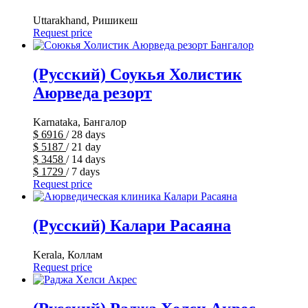
Uttarakhand, Ришикеш
Request price
(Русский) Соукья Холистик
Аюрведа резорт
Karnataka, Бангалор
$
6916
/ 28 days
$
5187
/ 21 day
$
3458
/ 14 days
$
1729
/ 7 days
Request price
(Русский) Калари Расаяна
Kerala, Коллам
Request price