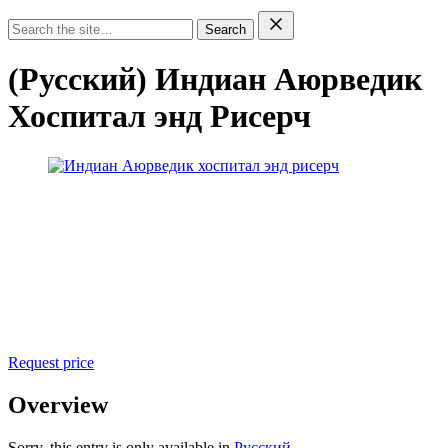
Search
(Русский) Индиан Аюрведик
Хоспитал энд Рисерч
Request price
Overview
Sorry, this entry is only available in
Русский
.