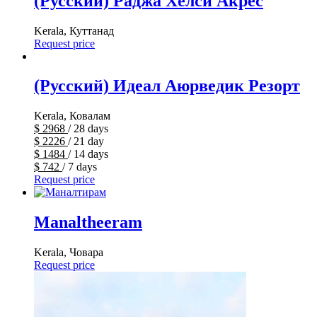
(Русский) Раджа Хелси Акрес
Kerala, Куттанад
Request price
(Русский) Идеал Аюрведик Резорт
Kerala, Ковалам
$
2968
/ 28 days
$
2226
/ 21 day
$
1484
/ 14 days
$
742
/ 7 days
Request price
Manaltheeram
Kerala, Човара
Request price