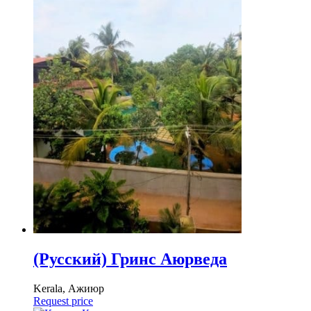
(Русский) Гринс Аюрведа
Kerala, Ажиюр
Request price