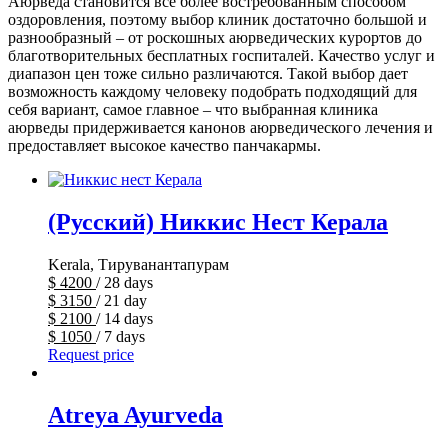
Аюрведа становится все более востребованным способом
оздоровления, поэтому выбор клиник достаточно большой и
разнообразный – от роскошных аюрведических курортов до
благотворительных бесплатных госпиталей. Качество услуг и
диапазон цен тоже сильно различаются. Такой выбор дает
возможность каждому человеку подобрать подходящий для
себя вариант, самое главное – что выбранная клиника
аюрведы придерживается канонов аюрведического лечения и
предоставляет высокое качество панчакармы.
(Русский) Никкис Нест Керала
Kerala, Тируванантапурам
$
4200
/ 28 days
$
3150
/ 21 day
$
2100
/ 14 days
$
1050
/ 7 days
Request price
Atreya Ayurveda