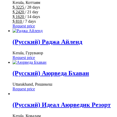
Kerala, Коттаям
$
3225
/ 28 days
$
2420
/ 21 day
$
1620
/ 14 days
$
810
/ 7 days
Request price
(Русский) Раджа Айленд
Kerala, Гуруваюр
Request price
(Русский) Аюрведа Бхаван
Uttarakhand, Ришикеш
Request price
(Русский) Идеал Аюрведик Резорт
Kerala, Ковалам