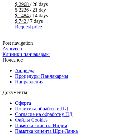
$
2968
/ 28 days
$
2226
/ 21 day
$
1484
/ 14 days
$
742
/ 7 days
Request price
Посмотреть все
Post navigation
Ayurveda
Клиники панчакармы
Полезное
Аюрведа
Процедуры Панчакармы
Направления
Документы
Оферта
Политика обработки ПД
Согласие на обработку ПД
Файлы Cookies
Памятка клиента Индия
Памятка клиента Шри-Ланка