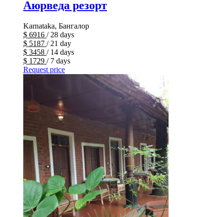
Аюрведа резорт
Karnataka, Бангалор
$
6916
/ 28 days
$
5187
/ 21 day
$
3458
/ 14 days
$
1729
/ 7 days
Request price