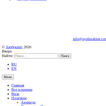
info@ayubooking.co
©
Аюбукинг
2026
Вверх
Найти:
RU
EN
Меню
Главная
Все клиники
Виза
Полезное
Аюрведа