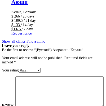
Аюши
Kerala, Варкала
$
266
/ 28 days
$
199.5
/ 21 day
$
133
/ 14 days
$
66.5
/ 7 days
Request price
Show all clinics
Find a clinic
Leave your reply
Be the first to review “(Русский) Аюравани Керала”
Your email address will not be published.
Required fields are
marked
*
Your rating
Review: